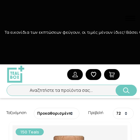
Τα εικονίδια των εκπτώσεων φεύγουν, οι τιμές μένουν ίδιες! Bάσει
Αναζήτηση
Αρχική
/
ΑΝΔΡΑΣ
/
ΓΙΑ ΤΟ ΞΥΡΙΣΜΑ
/
Περιποίηση γενειάδας
Περιποίηση γενειάδας
Αναζητήστε τα προϊόντα σας...
5
ΠΡΟΪΌΝΤΑ
Ταξινόμηση
Προβολή
150 Teals