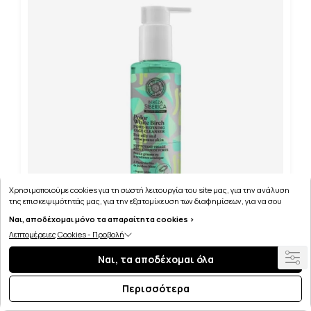
Χρησιμοποιούμε cookies για τη σωστή λειτουργία του site μας, για την ανάλυση
της επισκεψιμότητάς μας, για την εξατομίκευση των διαφημίσεων, για να σου
παρέχουμε εξατομικευμένη εξυπηρέτηση και για να μαθαίνεις για τις προσφορές
Ναι, αποδέχομαι μόνο τα απαραίτητα cookies >
μας εύκολα! Μπορείς να δεις τη πολιτική μας για τα cookies
εδώ
.
Λεπτομέρειες Cookies - Προβολή
NATURA SIBERICA POLAR WHITE BIRCH ΚΑΘΑΡΙΣΤΙΚΟ
GEL ΠΡΟΣΩΠΟΥ ΜΕΙΩΣΗ ΠΟΡΩΝ 145ml
Ναι, τα αποδέχομαι όλα
Περισσότερα
7.42€