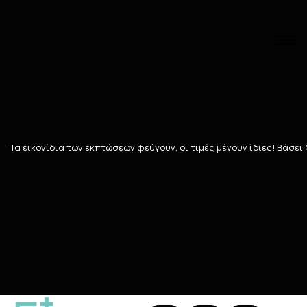
Αναζήτηση
Αρχική
/
ΑΝΔΡΑΣ
/
ΠΕΡΙΠΟΙΗΣΗ ΠΡΟΣΩΠΟΥ
/
Λιπαρό δέρμα -Α
Λιπαρό δέρμα -Ακμή
Τα εικονίδια των εκπτώσεων φεύγουν, οι τιμές μένουν ίδιες! Bάσει
141
ΠΡΟΪΌΝΤΑ
Ταξινόμηση
Προβολή
294 Teals