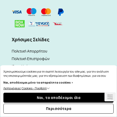
Xρήσιμες Σελίδες
Πολιτική Απορρήτου
Πολιτική Επιστροφών
Όροι Χρήσης
Χρησιμοποιούμε cookies για τη σωστή λειτουργία του site μας, για την ανάλυση
Πολιτική Cookies
της επισκεψιμότητάς μας, για την εξατομίκευση των διαφημίσεων, για να σου
παρέχουμε εξατομικευμένη εξυπηρέτηση και για να μαθαίνεις για τις προσφορές
Εταιρείες
Ναι, αποδέχομαι μόνο τα απαραίτητα cookies >
μας εύκολα! Μπορείς να δεις τη πολιτική μας για τα cookies
εδώ
.
Λεπτομέρειες Cookies - Προβολή
Τρόποι χρήσης
Ναι, τα αποδέχομαι όλα
Σχετικά με εμάς
Περισσότερα
Τρόποι Παραγγελίας