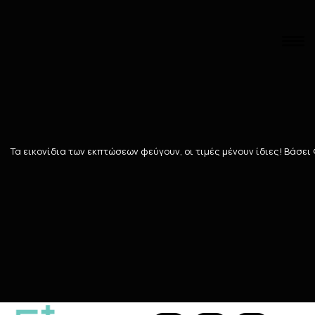
Αναζήτηση
Αρχική
/
ΑΝΔΡΑΣ
/
ΣΥΜΠΛΗΡΩΜΑΤΑ ΔΙΑΤΡΟΦΗΣ ΓΙΑ ΤΟΝ ΑΝΤΡΑ
Τριχόπτωση
Τα εικονίδια των εκπτώσεων φεύγουν, οι τιμές μένουν ίδιες! Bάσει
17
ΠΡΟΪΌΝΤΑ
Ταξινόμηση
Προβολή
298 Teals