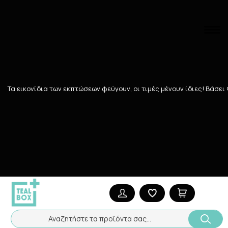
Αναζήτηση
Αρχική
/
ΓΥΝΑΙΚΑ
/
ΕΥΑΙΣΘΗΤΗ ΠΕΡΙΟΧΗ
/
Σερβιέτες-Ταμπόν
Τα εικονίδια των εκπτώσεων φεύγουν, οι τιμές μένουν ίδιες! Bάσει
Σερβιέτες-Ταμπόν
12
ΠΡΟΪΌΝΤΑ
Ταξινόμηση
Προβολή
40 Teals
Αναζητήστε τα προϊόντα σας...