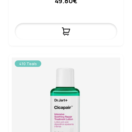
49.80€
410 Teals