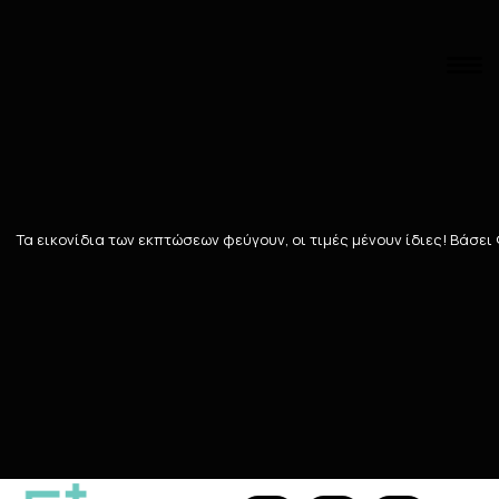
Αναζήτηση
Αρχική
/
ΓΥΝΑΙΚΑ
/
ΠΕΡΙΠΟΙΗΣΗ ΠΡΟΣΩΠΟΥ
/
Ευρυαγγείες-Ερυ
Ευρυαγγείες-Ερυθρότητα
Τα εικονίδια των εκπτώσεων φεύγουν, οι τιμές μένουν ίδιες! Bάσει
37
ΠΡΟΪΌΝΤΑ
Ταξινόμηση
Προβολή
205 Teals