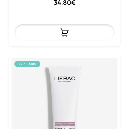
34.80€
177 Teals