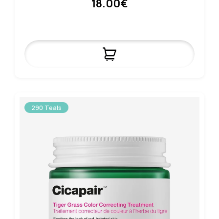
18.00€
290 Teals