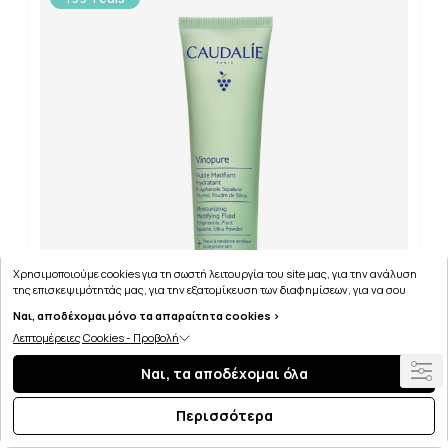
Χρησιμοποιούμε cookies για τη σωστή λειτουργία του site μας, για την ανάλυση
της επισκεψιμότητάς μας, για την εξατομίκευση των διαφημίσεων, για να σου
παρέχουμε εξατομικευμένη εξυπηρέτηση και για να μαθαίνεις για τις προσφορές
Ναι, αποδέχομαι μόνο τα απαραίτητα cookies >
μας εύκολα! Μπορείς να δεις τη πολιτική μας για τα cookies
εδώ
.
Λεπτομέρειες Cookies - Προβολή
CAUDALIE VINOPURE MOISTURIZING MATTIFYING
Ναι, τα αποδέχομαι όλα
FLUID 60 ML
Περισσότερα
TOP SELLER