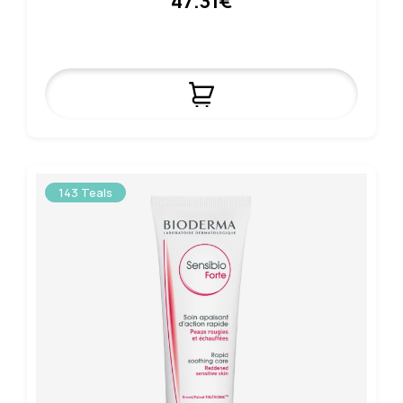
47.31€
143 Teals