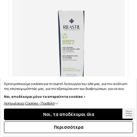
Χρησιμοποιούμε cookies για τη σωστή λειτουργία του site μας, για την ανάλυση
της επισκεψιμότητάς μας, για την εξατομίκευση των διαφημίσεων, για να σου
παρέχουμε εξατομικευμένη εξυπηρέτηση και για να μαθαίνεις για τις προσφορές
Ναι, αποδέχομαι μόνο τα απαραίτητα cookies >
μας εύκολα! Μπορείς να δεις τη πολιτική μας για τα cookies
εδώ
.
Λεπτομέρειες Cookies - Προβολή
RILASTIL ACNESTIL ATTIVA(+) ΚΡΕΜΑ ΚΑΤΑ ΤΩΝ
ΑΤΕΛΕΙΩΝ ΚΑΙ ΤΩΝ ΣΗΜΑΔΙΩΝ 40ML
Ναι, τα αποδέχομαι όλα
Περισσότερα
18.70€