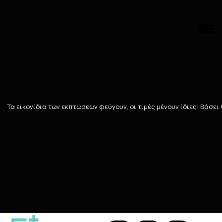
Αναζήτηση
Αρχική
/
ΓΥΝΑΙΚΑ
/
ΠΕΡΙΠΟΙΗΣΗ ΠΡΟΣΩΠΟΥ
/
Ουλές-Σημάδια
Ουλές-Σημάδια
Τα εικονίδια των εκπτώσεων φεύγουν, οι τιμές μένουν ίδιες! Bάσει
21
ΠΡΟΪΌΝΤΑ
Ταξινόμηση
Προβολή
124 Teals