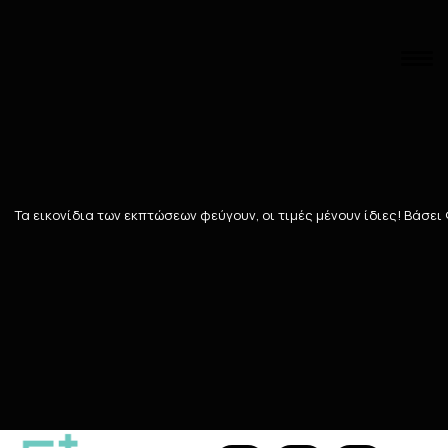
Αναζήτηση
Αρχική
/
ΓΥΝΑΙΚΑ
/
ΠΕΡΙΠΟΙΗΣΗ ΠΡΟΣΩΠΟΥ
/
Φροντίδα νυκτός
Φροντίδα νυκτός
Τα εικονίδια των εκπτώσεων φεύγουν, οι τιμές μένουν ίδιες! Bάσει
69
ΠΡΟΪΌΝΤΑ
Ταξινόμηση
Προβολή
394 Teals