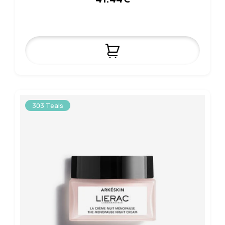
303 Teals