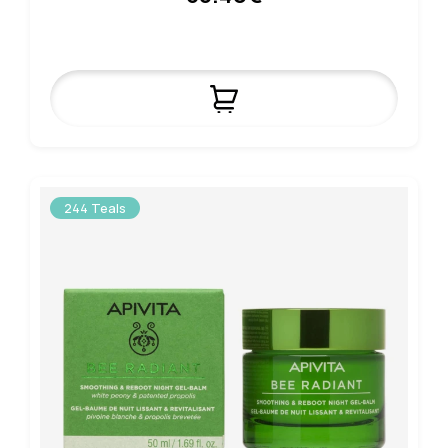
244 Teals