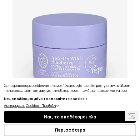
Χρησιμοποιούμε cookies για τη σωστή λειτουργία του site μας, για την ανάλυση
της επισκεψιμότητάς μας, για την εξατομίκευση των διαφημίσεων, για να σου
παρέχουμε εξατομικευμένη εξυπηρέτηση και για να μαθαίνεις για τις προσφορές
Ναι, αποδέχομαι μόνο τα απαραίτητα cookies >
μας εύκολα! Μπορείς να δεις τη πολιτική μας για τα cookies
εδώ
.
Λεπτομέρειες Cookies - Προβολή
NATURA SIBERICA ANTI-OX WILD BLUEBERRY ΜΑΣΚΑ
ΝΥΚΤΟΣ ΑΝΑΝΕΩΣΗΣ 50ml
Ναι, τα αποδέχομαι όλα
Περισσότερα
10.36€