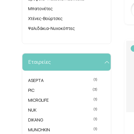
Μπατονέτες
Χτένες-Βούρτσες
Ψαλιδάκια-Νυχοκόπτες
Εταιρείες
(1)
ASEPTA
(3)
PIC
(1)
MICROLIFE
(1)
NUK
(1)
DIKANG
(1)
MUNCHKIN