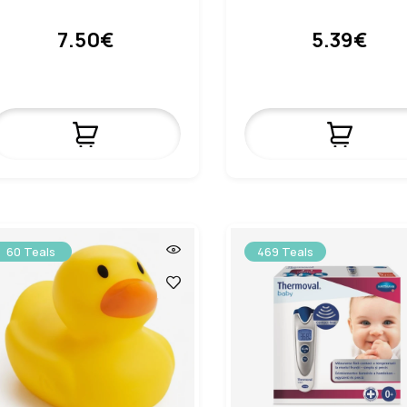
7.50€
5.39€
60 Teals
469 Teals