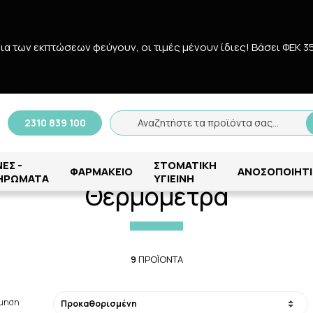
δια των εκπτώσεων φεύγουν, οι τιμές μένουν ίδιες! Bάσει ΦΕΚ 3
Αναζήτηση
2310 839 100
Αναζητήστε τα προϊόντα σας...
Αρχική
/
ΜΗΤΕΡΑ - ΠΑΙΔΙ
/
ΑΞΕΣΟΥΑΡ ΜΩΡΟΥ
/
Θερμόμετρα
ΕΣ -
ΣΤΟΜΑΤΙΚΗ
ΦΑΡΜΑΚΕΙΟ
ΑΝΟΣΟΠΟΙΗΤΙ
ΗΡΩΜΑΤΑ
ΥΓΙΕΙΝΗ
Θερμόμετρα
9
ΠΡΟΪΌΝΤΑ
όμηση