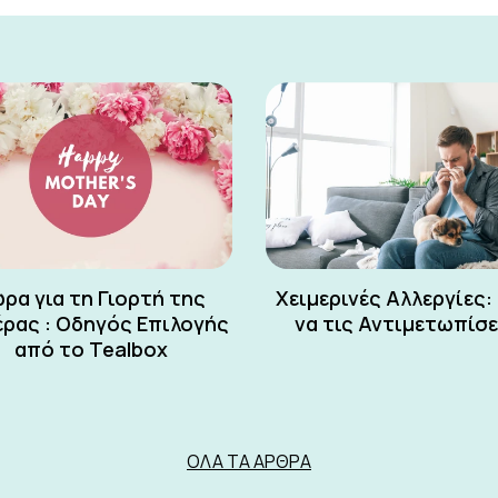
ρα για τη Γιορτή της
Χειμερινές Αλλεργίες:
ρας : Οδηγός Επιλογής
να τις Αντιμετωπίσ
από το Tealbox
ΌΛΑ ΤΑ ΆΡΘΡΑ