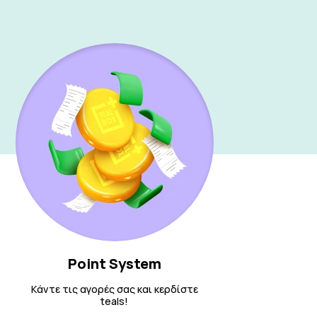
Point System
Κάντε τις αγορές σας και κερδίστε
teals!