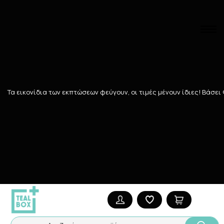
Αναζήτηση
Αρχική
/
ΜΗΤΕΡΑ - ΠΑΙΔΙ
/
ΑΞΕΣΟΥΑΡ ΜΩΡΟΥ
/
Κρίκοι οδοντοφ
Τα εικονίδια των εκπτώσεων φεύγουν, οι τιμές μένουν ίδιες! Bάσει
Κρίκοι οδοντοφυϊας
13
ΠΡΟΪΌΝΤΑ
Ταξινόμηση
Προβολή
90 Teals