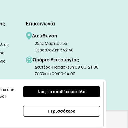
ης
Επικοινωνία
Διεύθυνση
25ης Μαρτίου 55
λίας
Θεσσαλονίκη 542 48
ής
Ωράριο Λειτουργίας
λής
Δευτέρα-Παρασκευή 09:00-21:00
Σάββατο 09:00-14:00
Ε-mail
ie
ομίκευση
info@tealbox.gr
Ναι, τα αποδέχομαι όλα
λα!
Περισσότερα