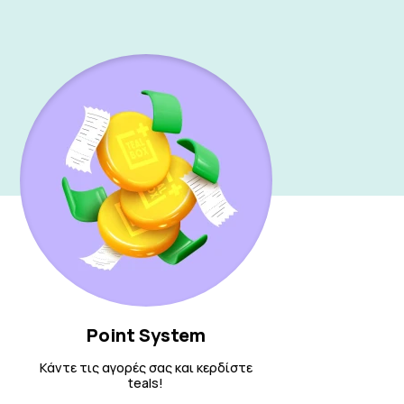
Point System
Κάντε τις αγορές σας και κερδίστε
teals!