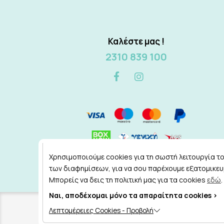
Καλέστε μας !
2310 839 100
Χρησιμοποιούμε cookies για τη σωστή λειτουργία του
των διαφημίσεων, για να σου παρέχουμε εξατομικευμ
Μπορείς να δεις τη πολιτική μας για τα cookies
εδώ
.
Ναι, αποδέχομαι μόνο τα απαραίτητα cookies >
Copyright © 2026
tealbox.gr
Λεπτομέρειες Cookies - Προβολή