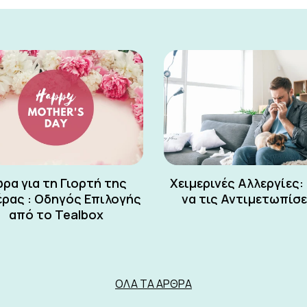
ρα για τη Γιορτή της
Χειμερινές Αλλεργίες:
ρας : Οδηγός Επιλογής
να τις Αντιμετωπίσ
από το Tealbox
ΌΛΑ ΤΑ ΆΡΘΡΑ