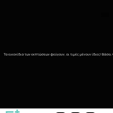
Αναζήτηση
Αρχική
/
ΜΗΤΕΡΑ - ΠΑΙΔΙ
/
ΒΡΕΦΙΚΑ ΓΑΛΑΤΑ
/
Ειδικά Γάλατα
Ειδικά Γάλατα
Τα εικονίδια των εκπτώσεων φεύγουν, οι τιμές μένουν ίδιες! Bάσει
19
ΠΡΟΪΌΝΤΑ
Ταξινόμηση
Προβολή
283 Teals