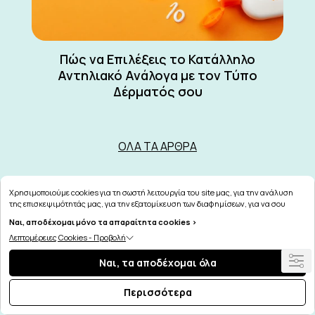
Πώς να Επιλέξεις το Κατάλληλο
Αντηλιακό Ανάλογα με τον Τύπο
Δέρματός σου
ΌΛΑ ΤΑ ΆΡΘΡΑ
Χρησιμοποιούμε cookies για τη σωστή λειτουργία του site μας, για την ανάλυση
της επισκεψιμότητάς μας, για την εξατομίκευση των διαφημίσεων, για να σου
παρέχουμε εξατομικευμένη εξυπηρέτηση και για να μαθαίνεις για τις προσφορές
Ναι, αποδέχομαι μόνο τα απαραίτητα cookies >
μας εύκολα! Μπορείς να δεις τη πολιτική μας για τα cookies
εδώ
.
Λεπτομέρειες Cookies - Προβολή
Ναι, τα αποδέχομαι όλα
Περισσότερα