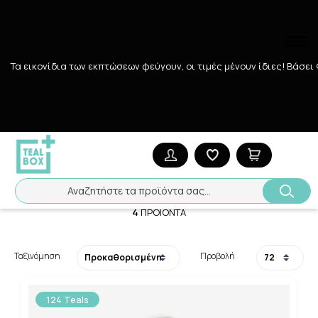
Τα εικονίδια των εκπτώσεων φεύγουν, οι τιμές μένουν ίδιες! Bάσει
Αναζήτηση
Αρχική
/
ΜΗΤΕΡΑ - ΠΑΙΔΙ
/
ΕΓΚΥΜΟΣΥΝΗ
/
Ευαίσθητη περιοχή-
Ευαίσθητη περιοχή-Καθαρισμός
Αναζητήστε τα προϊόντα σας...
4
ΠΡΟΪΌΝΤΑ
Ταξινόμηση
Προβολή
124 Teals