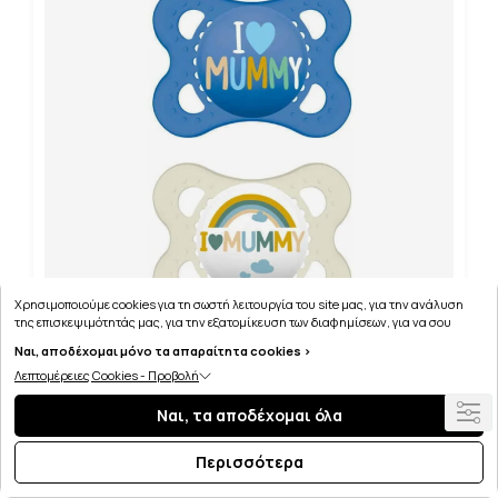
Χρησιμοποιούμε cookies για τη σωστή λειτουργία του site μας, για την ανάλυση
της επισκεψιμότητάς μας, για την εξατομίκευση των διαφημίσεων, για να σου
παρέχουμε εξατομικευμένη εξυπηρέτηση και για να μαθαίνεις για τις προσφορές
Ναι, αποδέχομαι μόνο τα απαραίτητα cookies >
μας εύκολα! Μπορείς να δεις τη πολιτική μας για τα cookies
εδώ
.
Λεπτομέρειες Cookies - Προβολή
MAM ΠΙΠΙΛΑ Ι LOVE MUMMY & DADDY X2 ΣΙΛ 2-6
Ναι, τα αποδέχομαι όλα
Περισσότερα
7.64€