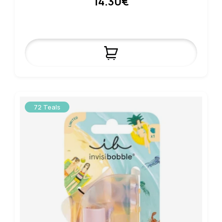
14.30€
72 Teals