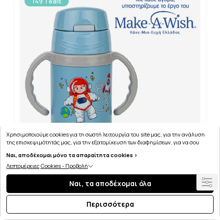
149 Teals
Χρησιμοποιούμε cookies για τη σωστή λειτουργία του site μας, για την ανάλυση
της επισκεψιμότητάς μας, για την εξατομίκευση των διαφημίσεων, για να σου
παρέχουμε εξατομικευμένη εξυπηρέτηση και για να μαθαίνεις για τις προσφορές
Ναι, αποδέχομαι μόνο τα απαραίτητα cookies >
μας εύκολα! Μπορείς να δεις τη πολιτική μας για τα cookies
εδώ
.
Λεπτομέρειες Cookies - Προβολή
NAVA ΘΕΡΜΟΣ ΜΠΟΥΚΑΛΙ ΑΝΟΞΕΙΔΩΤΟ WE CARE
Ναι, τα αποδέχομαι όλα
ΜΠΛΕ 300ml
Περισσότερα