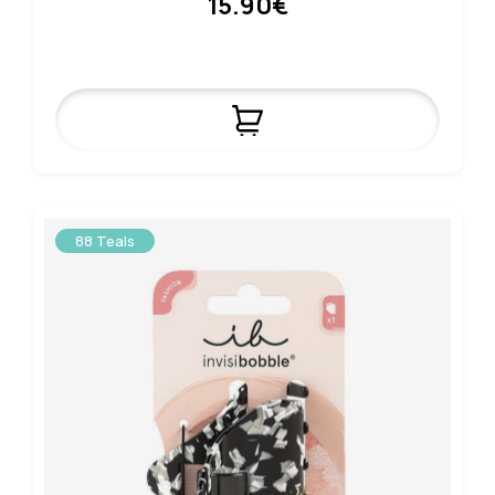
15.90€
88 Teals