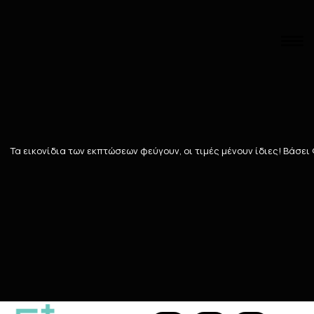
Αναζήτηση
Αρχική
/
ΜΗΤΕΡΑ - ΠΑΙΔΙ
/
ΠΑΙΔΙΚΗ ΦΡΟΝΤΙΔΑ
/
Παιδικά αξεσου
Παιδικά αξεσουάρ
Τα εικονίδια των εκπτώσεων φεύγουν, οι τιμές μένουν ίδιες! Bάσει
51
ΠΡΟΪΌΝΤΑ
Ταξινόμηση
Προβολή
149 Teals