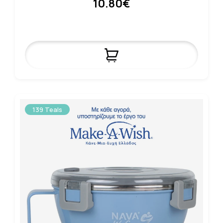
10.80€
139 Teals