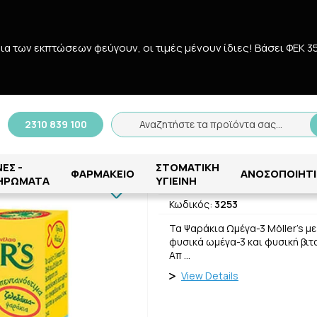
δια των εκπτώσεων φεύγουν, οι τιμές μένουν ίδιες! Bάσει ΦΕΚ 3
Αναζήτηση
2310 839 100
Αναζητήστε τα προϊόντα σας...
/
ΠΑΙΔΙΚΗ ΦΡΟΝΤΙΔΑ
/
Συμπληρώματα διατροφής
/
MOLLER`S ΖΕΛΕ
ΕΣ -
ΣΤΟΜΑΤΙΚΗ
MOLLER`S ΖΕΛ
ΦΑΡΜΑΚΕΙΟ
ΑΝΟΣΟΠΟΙΗΤΙ
ΗΡΩΜΑΤΑ
ΥΓΙΕΙΝΗ
Κωδικός:
3253
Τα Ψαράκια Ωμέγα-3 Möller’s με
φυσικά ωμέγα-3 και φυσική βιτα
Απ …
View Details