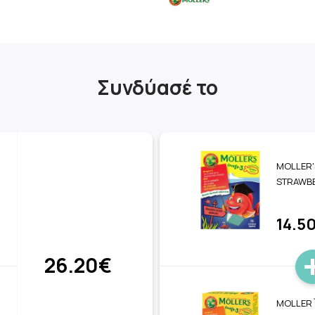
Συνδύασέ το
MOLLER'
STRAWB
14.5
26.20€
MOLLER`