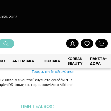
5935/2023.
ΔΑΚΙΑ 36 LEMON/ORANGE
KOREAN
ΠΑΚΕΤΑ-
ΕΔΑΚΙΑ 36 LEMON/ORANGE
ΚΟ
ΑΝΤΗΛΙΑΚΑ
ΕΠΟΧΙΑΚΑ
BEAUTY
ΔΩΡΑ
Γράψτε την 1η αξιολόγηση
 ιχθυέλαιο είναι πολύ εύγευστα ζελεδάκια με
μίνη D3, όπως και το μουρουνέλαιο Möller’s!
ΤΙΜH TEALBOX: