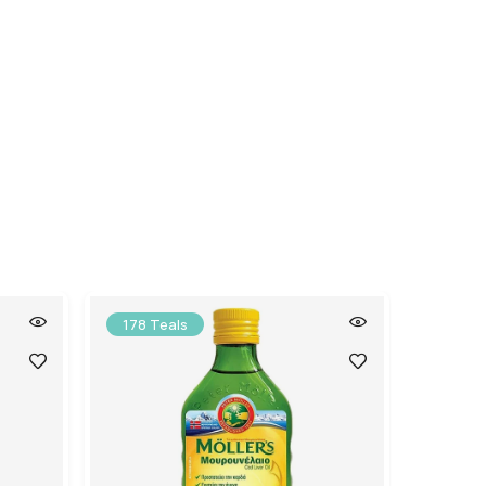
178 Teals
159 T