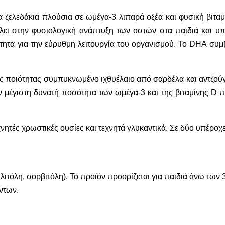
τα ζελεδάκια πλούσια σε ωμέγα-3 λιπαρά οξέα και φυσική βιτ
ι στην φυσιολογική ανάπτυξη των οστών στα παιδιά και υπ
ητα για την εύρυθμη λειτουργία του οργανισμού. Το DHA συμβά
ς ποιότητας συμπυκνωμένο ιχθυέλαιο από σαρδέλα και αντζούγι
ην μέγιστη δυνατή ποσότητα των ωμέγα-3 και της βιταμίνης D
χνητές χρωστικές ουσίες και τεχνητά γλυκαντικά. Σε δύο υπέροχ
λιτόλη, σορβιτόλη). Το προϊόν προορίζεται για παιδιά άνω των 3
ντων.