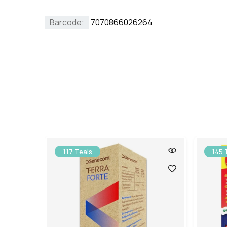
Barcode:
7070866026264
117 Teals
145 