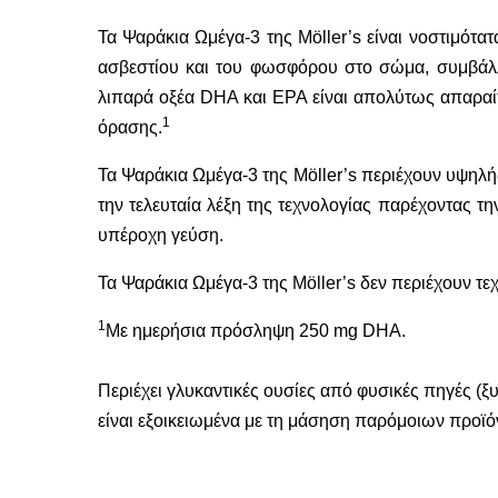
Τα Ψαράκια Ωμέγα-3 της Möller’s είναι νοστιμότα
ασβεστίου και του φωσφόρου στο σώμα, συμβάλλε
λιπαρά οξέα DHA και EPA είναι απολύτως απαραίτ
1
όρασης.
Τα Ψαράκια Ωμέγα-3 της Möller’s περιέχουν υψηλή
την τελευταία λέξη της τεχνολογίας παρέχοντας τ
υπέροχη γεύση.
Τα Ψαράκια Ωμέγα-3 της Möller’s δεν περιέχουν τε
1
Με ημερήσια πρόσληψη 250 mg DHA.
Περιέχει γλυκαντικές ουσίες από φυσικές πηγές (ξυ
είναι εξοικειωμένα με τη μάσηση παρόμοιων προϊό