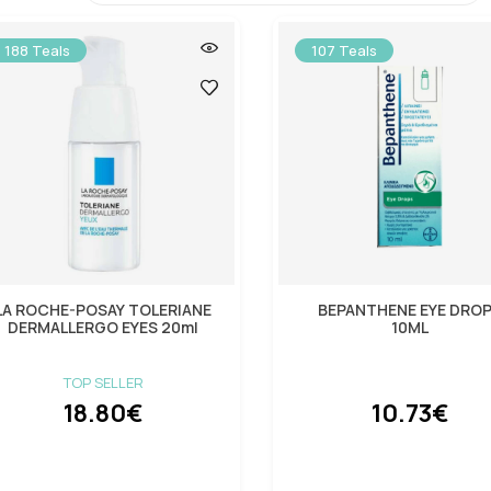
188 Teals
107 Teals
LA ROCHE-POSAY TOLERIANE
BEPANTHENE EYE DRO
DERMALLERGO EYES 20ml
10ML
TOP SELLER
18.80€
10.73€