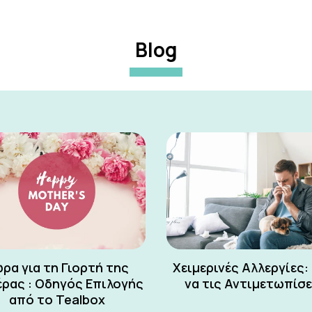
Blog
ρα για τη Γιορτή της
Χειμερινές Αλλεργίες:
ρας : Οδηγός Επιλογής
να τις Αντιμετωπίσ
από το Tealbox