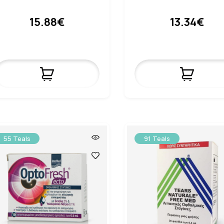
15.88€
13.34€
55 Teals
91 Teals