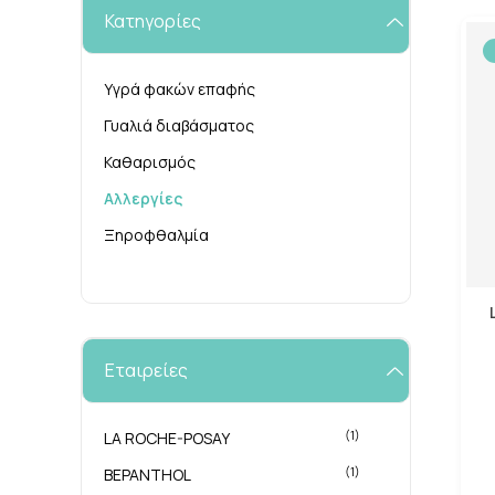
Κατηγορίες
Υγρά φακών επαφής
Γυαλιά διαβάσματος
Καθαρισμός
Αλλεργίες
Ξηροφθαλμία
Εταιρείες
(1)
LA ROCHE-POSAY
(1)
BEPANTHOL