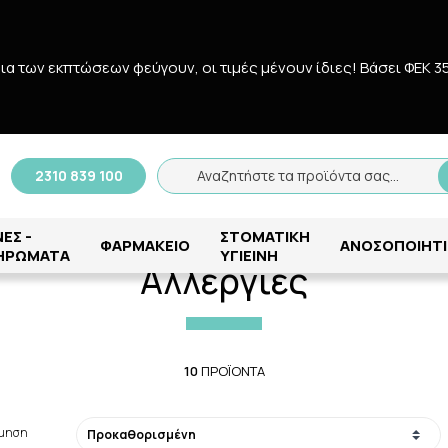
δια των εκπτώσεων φεύγουν, οι τιμές μένουν ίδιες! Bάσει ΦΕΚ 3
Αναζήτηση
2310 839 100
Αναζητήστε τα προϊόντα σας...
Αρχική
/
ΦΑΡΜΑΚΕΙΟ
/
ΓΙΑ ΤΑ ΜΑΤΙΑ
/
Αλλεργίες
ΕΣ -
ΣΤΟΜΑΤΙΚΗ
ΦΑΡΜΑΚΕΙΟ
ΑΝΟΣΟΠΟΙΗΤΙ
ΗΡΩΜΑΤΑ
ΥΓΙΕΙΝΗ
Αλλεργίες
10
ΠΡΟΪΌΝΤΑ
όμηση