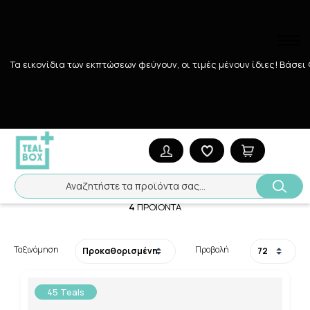
Τα εικονίδια των εκπτώσεων φεύγουν, οι τιμές μένουν ίδιες! Bάσει
Αναζήτηση
Αρχική
/
ΦΑΡΜΑΚΕΙΟ
/
ΟΡΘΟΠΕΔΙΚΑ
/
Παγοκύστες-Θερμοφόρε
Παγοκύστες-Θερμοφόρες
Αναζητήστε τα προϊόντα σας...
4
ΠΡΟΪΌΝΤΑ
Ταξινόμηση
Προβολή
45 Teals