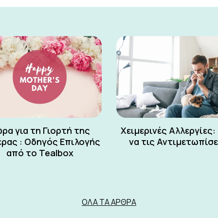
ρα για τη Γιορτή της
Χειμερινές Αλλεργίες:
ρας : Οδηγός Επιλογής
να τις Αντιμετωπίσ
από το Tealbox
ΌΛΑ ΤΑ ΆΡΘΡΑ