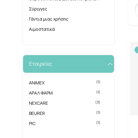
Σύριγγες
Γάντια μιας χρήσης
Αιμοστατικά
Ψυκτικά spray
Παγοκύστες-Θερμοφόρες
Ωτοασπίδες
Εταιρείες
Βαμβάκι
Ασετόν
(1)
ANIMEX
Θήκες χαπιών
(1)
ΑΡΑΛ ΦΑΡΜ
(3)
NEXCARE
(1)
BEURER
(1)
PIC