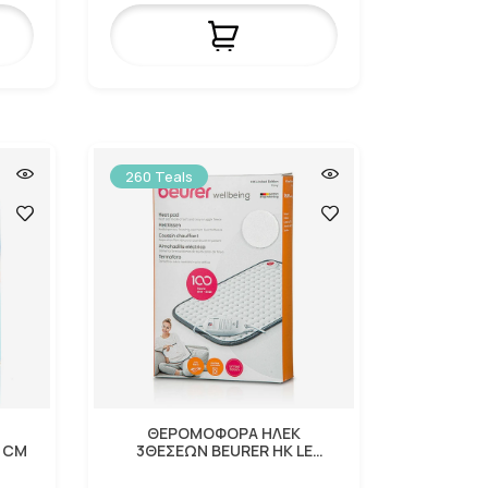
260 Teals
Η
ΘΕΡΟΜΟΦΟΡΑ ΗΛΕΚ
2 CM
3ΘΕΣΕΩΝ BEURER HK LE
100W