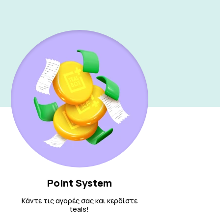
Point System
Κάντε τις αγορές σας και κερδίστε
teals!