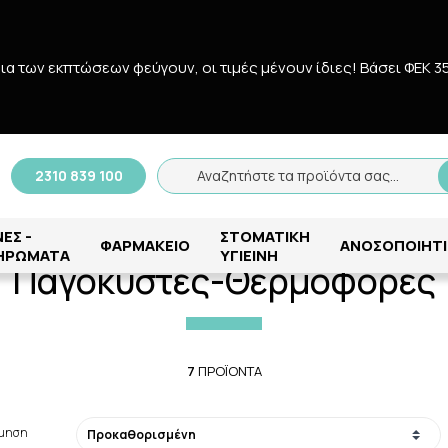
δια των εκπτώσεων φεύγουν, οι τιμές μένουν ίδιες! Bάσει ΦΕΚ 3
Αναζήτηση
2310 839 100
Αναζητήστε τα προϊόντα σας...
Αρχική
/
ΦΑΡΜΑΚΕΙΟ
/
ΠΡΩΤΕΣ ΒΟΗΘΕΙΕΣ
/
Παγοκύστες-Θερμοφόρε
ΕΣ -
ΣΤΟΜΑΤΙΚΗ
ΦΑΡΜΑΚΕΙΟ
ΑΝΟΣΟΠΟΙΗΤΙ
ΗΡΩΜΑΤΑ
ΥΓΙΕΙΝΗ
Παγοκύστες-Θερμοφόρες
7
ΠΡΟΪΌΝΤΑ
όμηση