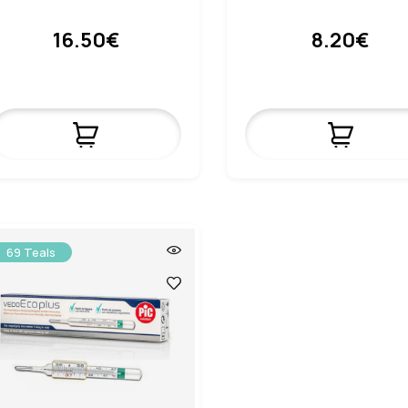
16.50€
8.20€
69 Teals