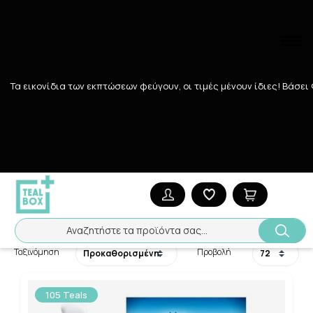
Τα εικονίδια των εκπτώσεων φεύγουν, οι τιμές μένουν ίδιες! Bάσει
Αναζήτηση
Αρχική
/
ΦΑΡΜΑΚΕΙΟ
/
ΣΕΞ ΚΑΙ ΓΟΝΙΜΟΤΗΤΑ
/
Τεστ εγκυμοσύν
Τεστ εγκυμοσύνης
7
ΠΡΟΪΌΝΤΑ
Αναζητήστε τα προϊόντα σας...
Ταξινόμηση
Προβολή
105 Teals