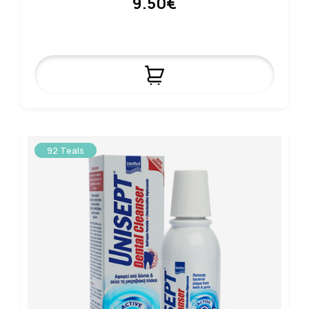
9.50€
92 Teals