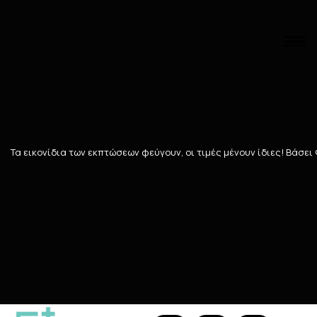
Αναζήτηση
Αρχική
/
ΣΤΟΜΑΤΙΚΗ ΥΓΙΕΙΝΗ
/
Στοματικά διαλύματα
Στοματικά διαλύματα
Τα εικονίδια των εκπτώσεων φεύγουν, οι τιμές μένουν ίδιες! Bάσει
72
ΠΡΟΪΌΝΤΑ
Ταξινόμηση
Προβολή
115 Teals