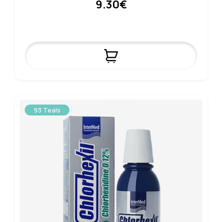
9.30€
93 Teals