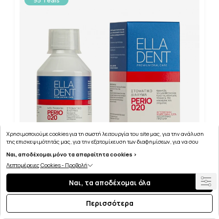
95 Teals
Χρησιμοποιούμε cookies για τη σωστή λειτουργία του site μας, για την ανάλυση
της επισκεψιμότητάς μας, για την εξατομίκευση των διαφημίσεων, για να σου
παρέχουμε εξατομικευμένη εξυπηρέτηση και για να μαθαίνεις για τις προσφορές
Ναι, αποδέχομαι μόνο τα απαραίτητα cookies >
μας εύκολα! Μπορείς να δεις τη πολιτική μας για τα cookies
εδώ
.
Λεπτομέρειες Cookies - Προβολή
ELLADENT PERIO 020 ΣΤΟΜΑΤΙΚΟ ΔΙΑΛΥΜΑ 250ML
Ναι, τα αποδέχομαι όλα
Περισσότερα
TOP SELLER