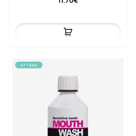
11.70€
67 Teals