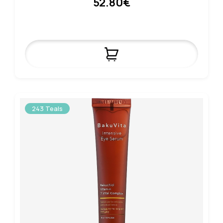
52.80€
243 Teals