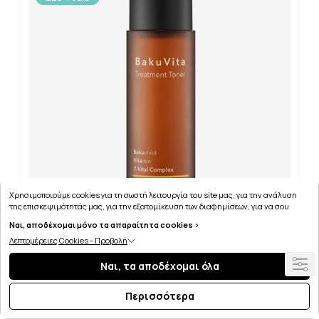
Χρησιμοποιούμε cookies για τη σωστή λειτουργία του site μας, για την ανάλυση
της επισκεψιμότητάς μας, για την εξατομίκευση των διαφημίσεων, για να σου
παρέχουμε εξατομικευμένη εξυπηρέτηση και για να μαθαίνεις για τις προσφορές
Ναι, αποδέχομαι μόνο τα απαραίτητα cookies >
μας εύκολα! Μπορείς να δεις τη πολιτική μας για τα cookies
εδώ
.
Λεπτομέρειες Cookies - Προβολή
THANK YOU FARMER BAKUVITA TREATMENT TONER
Ναι, τα αποδέχομαι όλα
200ML
Περισσότερα