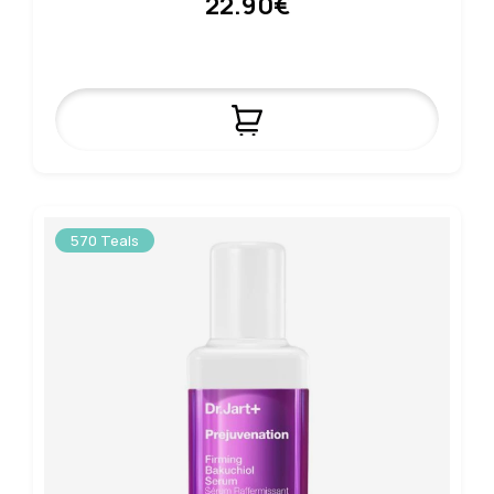
22.90€
570 Teals