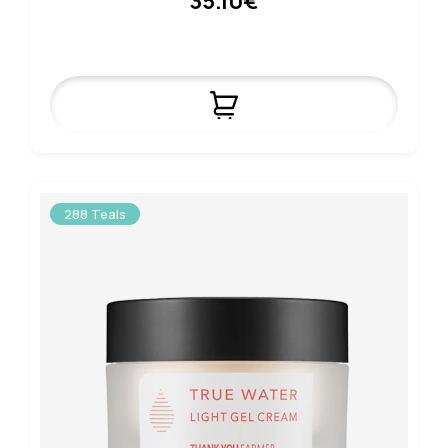
35.10€
288 Teals