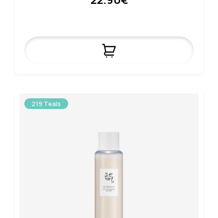
22.90€
219 Teals