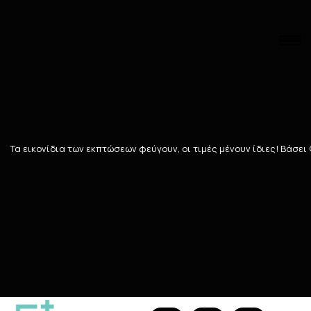
Αναζήτηση
Αρχική
/
Εταιρίες
/
BEAUTY OF JOSEON
BEAUTY OF JOSEON
Τα εικονίδια των εκπτώσεων φεύγουν, οι τιμές μένουν ίδιες! Bάσει
Ταξινόμηση
Προβολή
16
ΠΡΟΪΌΝΤΑ
199 Teals