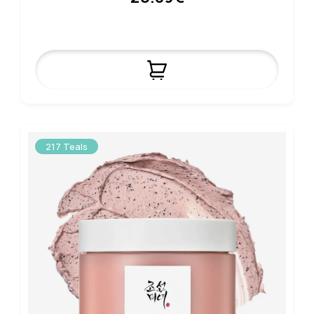
217 Teals