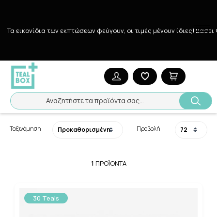
Τα εικονίδια των εκπτώσεων φεύγουν, οι τιμές μένουν ίδιες! Bάσει
Αναζήτηση
Αρχική
/
Εταιρίες
/
CAMOMILE
CAMOMILE
Αναζητήστε τα προϊόντα σας...
Ταξινόμηση
Προβολή
1
ΠΡΟΪΌΝΤΑ
30 Teals