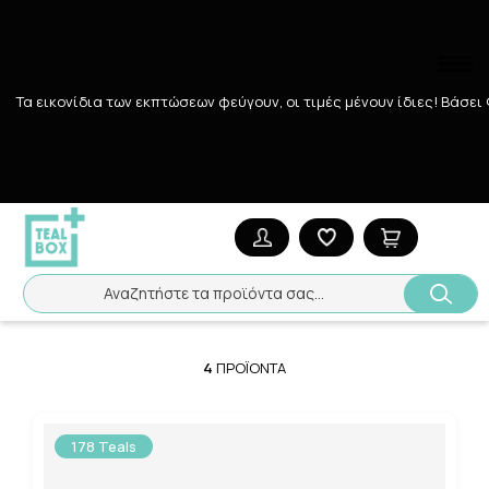
Τα εικονίδια των εκπτώσεων φεύγουν, οι τιμές μένουν ίδιες! Bάσει
Αναζήτηση
Αρχική
/
Εταιρίες
/
GILLETE
GILLETE
Ταξινόμηση
Προβολή
Αναζητήστε τα προϊόντα σας...
4
ΠΡΟΪΌΝΤΑ
178 Teals