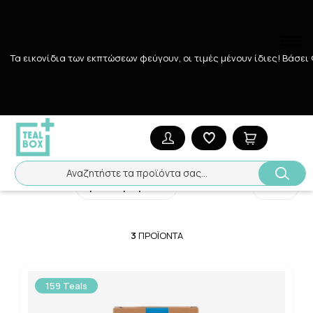
Τα εικονίδια των εκπτώσεων φεύγουν, οι τιμές μένουν ίδιες! Bάσει
Αναζήτηση
Αρχική
/
Εταιρίες
/
JOHN NOA
JOHN NOA
Αναζητήστε τα προϊόντα σας...
Ταξινόμηση
Προβολή
3
ΠΡΟΪΌΝΤΑ
159 Teals