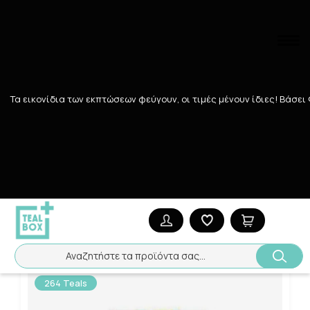
Αναζήτηση
Τα εικονίδια των εκπτώσεων φεύγουν, οι τιμές μένουν ίδιες! Bάσει
Αρχική
/
Εταιρίες
/
MEDITEX
MEDITEX
Ταξινόμηση
Προβολή
9
ΠΡΟΪΌΝΤΑ
Αναζητήστε τα προϊόντα σας...
264 Teals