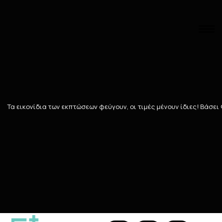
Αναζήτηση
Αρχική
/
Εταιρίες
/
NATURA SIBERICA
/
ΠΕΡΙΠΟΙΗΣΗ ΣΩΜΑΤΟΣ
NATURA SIBERICA
Τα εικονίδια των εκπτώσεων φεύγουν, οι τιμές μένουν ίδιες! Bάσει
Ταξινόμηση
Προβολή
64
ΠΡΟΪΌΝΤΑ
104 Teals