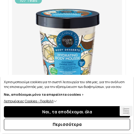
107 Teals
Χρησιμοποιούμε cookies για τη σωστή λειτουργία του site μας, για την ανάλυση
της επισκεψιμότητάς μας, για την εξατομίκευση των διαφημίσεων, για να σου
παρέχουμε εξατομικευμένη εξυπηρέτηση και για να μαθαίνεις για τις προσφορές
Ναι, αποδέχομαι μόνο τα απαραίτητα cookies >
μας εύκολα! Μπορείς να δεις τη πολιτική μας για τα cookies
εδώ
.
Λεπτομέρειες Cookies - Προβολή
ORGANIC SHOP BODY DESSERTS COCONUT PANNA
Ναι, τα αποδέχομαι όλα
COTTA ΕΝΥΔΑΤΙΚΗ ΜΟΥΣ ΣΩΜΑΤΟΣ 450ML
Περισσότερα