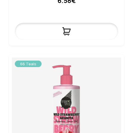
6.58€
66 Teals