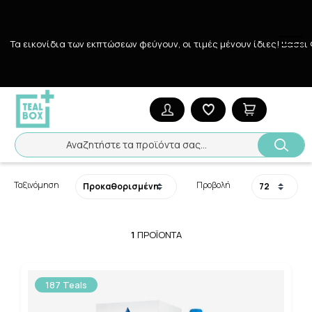
Τα εικονίδια των εκπτώσεων φεύγουν, οι τιμές μένουν ίδιες! Bάσει
Αναζήτηση
Αρχική
/
Εταιρίες
/
Ocris
Ocris
Αναζητήστε τα προϊόντα σας...
Ταξινόμηση
Προβολή
1
ΠΡΟΪΌΝΤΑ
187 Teals