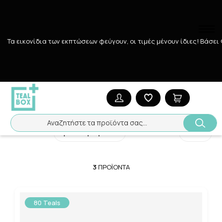
Τα εικονίδια των εκπτώσεων φεύγουν, οι τιμές μένουν ίδιες! Bάσει
Αναζήτηση
Αρχική
/
Εταιρίες
/
OTRISALIN
OTRISALIN
Αναζητήστε τα προϊόντα σας...
Ταξινόμηση
Προβολή
3
ΠΡΟΪΌΝΤΑ
80 Teals