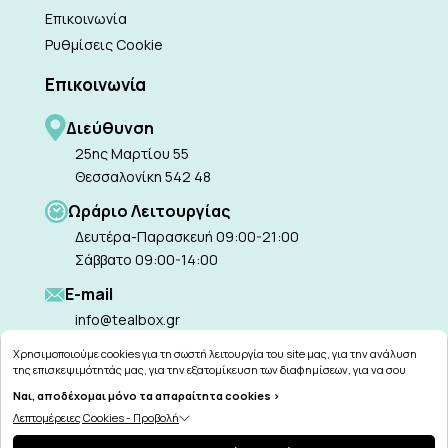
Επικοινωνία
Ρυθμίσεις Cookie
Επικοινωνία
Διεύθυνση
25ης Μαρτίου 55
Θεσσαλονίκη 542 48
Ωράριο Λειτουργίας
Δευτέρα-Παρασκευή 09:00-21:00
Σάββατο 09:00-14:00
Ε-mail
info@tealbox.gr
Χρησιμοποιούμε cookies για τη σωστή λειτουργία του site μας, για την ανάλυση
της επισκεψιμότητάς μας, για την εξατομίκευση των διαφημίσεων, για να σου
παρέχουμε εξατομικευμένη εξυπηρέτηση και για να μαθαίνεις για τις προσφορές
Ναι, αποδέχομαι μόνο τα απαραίτητα cookies >
μας εύκολα! Μπορείς να δεις τη πολιτική μας για τα cookies
εδώ
.
Λεπτομέρειες Cookies - Προβολή
Copyright © 2026
tealbox.gr