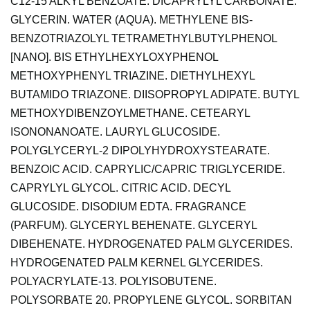
C12-15 ALKYL BENZOATE. DICAPRYLYL CARBONATE.
GLYCERIN. WATER (AQUA). METHYLENE BIS-
BENZOTRIAZOLYL TETRAMETHYLBUTYLPHENOL
[NANO]. BIS ETHYLHEXYLOXYPHENOL
METHOXYPHENYL TRIAZINE. DIETHYLHEXYL
BUTAMIDO TRIAZONE. DIISOPROPYL ADIPATE. BUTYL
METHOXYDIBENZOYLMETHANE. CETEARYL
ISONONANOATE. LAURYL GLUCOSIDE.
POLYGLYCERYL-2 DIPOLYHYDROXYSTEARATE.
BENZOIC ACID. CAPRYLIC/CAPRIC TRIGLYCERIDE.
CAPRYLYL GLYCOL. CITRIC ACID. DECYL
GLUCOSIDE. DISODIUM EDTA. FRAGRANCE
(PARFUM). GLYCERYL BEHENATE. GLYCERYL
DIBEHENATE. HYDROGENATED PALM GLYCERIDES.
HYDROGENATED PALM KERNEL GLYCERIDES.
POLYACRYLATE-13. POLYISOBUTENE.
POLYSORBATE 20. PROPYLENE GLYCOL. SORBITAN