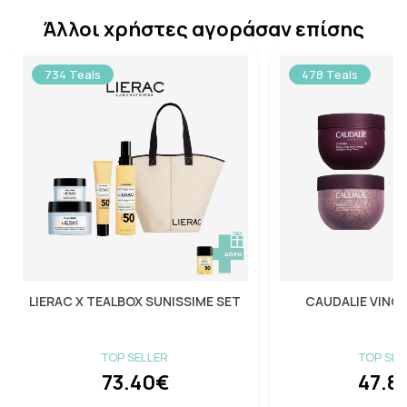
Άλλοι χρήστες αγοράσαν επίσης
734 Teals
478 Teals
LIERAC X TEALBOX SUNISSIME SET
CAUDALIE VINO
TOP SELLER
TOP SEL
73.40€
47.8