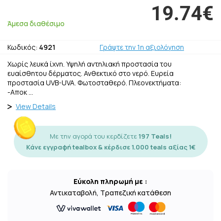
19.74€
Άμεσα διαθέσιμο
Κωδικός:
4921
Γράψτε την 1η αξιολόγηση
Χωρίς λευκά ίχνη. Υψηλή αντηλιακή προστασία του
ευαίσθητου δέρματος. Ανθεκτικό στο νερό. Eυρεία
προστασία UVB-UVA. Φωτοσταθερό. Πλεονεκτήματα:
-Αποκ …
View Details
Με την αγορά του κερδίζετε
197 Teals!
Κάνε εγγραφή tealbox & κέρδισε 1.000 teals αξίας 1€
Εύκολη πληρωμή με :
Αντικαταβολή, Τραπεζική κατάθεση