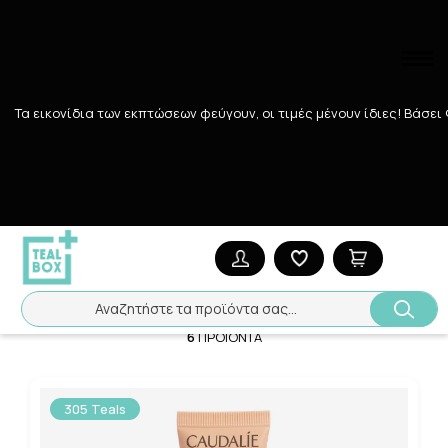
Τα εικονίδια των εκπτώσεων φεύγουν, οι τιμές μένουν ίδιες! Bάσει
Αναζήτηση
Αρχική
/
Εταιρίες
/
CAUDALIE
/
Caudalie Vinocrush
Caudalie Vinocrush
Ταξινόμηση
Προβολή
Αναζητήστε τα προϊόντα σας...
6
ΠΡΟΪΌΝΤΑ
305 Teals