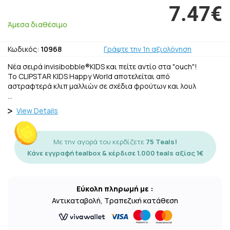
7.47€
Άμεσα διαθέσιμο
Κωδικός:
10968
Γράψτε την 1η αξιολόγηση
Νέα σειρά invisibobble®KIDS και πείτε αντίο στα "ouch"!
Το CLIPSTAR KIDS Happy World αποτελείται από
αστραφτερά κλιπ μαλλιών σε σχέδια φρούτων και λουλ
…
View Details
Με την αγορά του κερδίζετε
75 Teals!
Κάνε εγγραφή tealbox & κέρδισε 1.000 teals αξίας 1€
Εύκολη πληρωμή με :
Αντικαταβολή, Τραπεζική κατάθεση