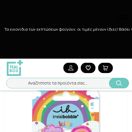
Τα εικονίδια των εκπτώσεων φεύγουν, οι τιμές μένουν ίδιες! Bάσει
Αναζήτηση
Αρχική
/
Εταιρίες
/
INVISIBOBBLE
/
INVISIBOBBLE CLIPSTAR KI
Αναζητήστε τα προϊόντα σας...