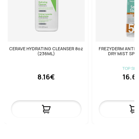
CERAVE HYDRATING CLEANSER 8oz
FREZYDERM ΑΝΤΗΛΙ
(236ML)
DRY MIST SPF
TOP SEL
8.16€
16.6