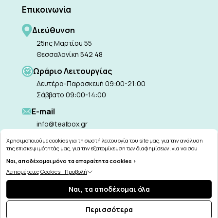
Επικοινωνία
Διεύθυνση
25ης Μαρτίου 55
Θεσσαλονίκη 542 48
Ωράριο Λειτουργίας
Δευτέρα-Παρασκευή 09:00-21:00
Σάββατο 09:00-14:00
Ε-mail
info@tealbox.gr
Χρησιμοποιούμε cookies για τη σωστή λειτουργία του site μας, για την ανάλυση
της επισκεψιμότητάς μας, για την εξατομίκευση των διαφημίσεων, για να σου
παρέχουμε εξατομικευμένη εξυπηρέτηση και για να μαθαίνεις για τις προσφορές
Ναι, αποδέχομαι μόνο τα απαραίτητα cookies >
μας εύκολα! Μπορείς να δεις τη πολιτική μας για τα cookies
εδώ
.
Copyright © 2026
tealbox.gr
Λεπτομέρειες Cookies - Προβολή
Ναι, τα αποδέχομαι όλα
ΑΓΟΡΑ
Περισσότερα