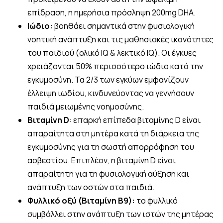
επίδραση, η ημερήσια πρόσληψη 200mg DHA.
Ιώδιο:
βοηθάει σημαντικά στην φυσιολογική
νοητική ανάπτυξη και τις μαθησιακές ικανότητες
του παιδιού (ολικό IQ & λεκτικό ΙQ). Οι έγκυες
χρειάζονται 50% περισσότερο ιώδιο κατά την
εγκυμοσύνη. Τα 2/3 των εγκύων εμφανίζουν
έλλειψη ιωδίου, κινδυνεύοντας να γεννήσουν
παιδιά μειωμένης νοημοσύνης.
Βιταμίνη D
: επαρκή επίπεδα βιταμίνης D είναι
απαραίτητα στη μητέρα κατά τη διάρκεια της
εγκυμοσύνης για τη σωστή απορρόφηση του
ασβεστίου. Επιπλέον, η βιταμίνη D είναι
απαραίτητη για τη φυσιολογική αύξηση και
ανάπτυξη των οστών στα παιδιά.
Φυλλικό οξύ (Βιταμίνη Β9):
το φυλλικό
συμβάλλει στην ανάπτυξη των ιστών της μητέρας