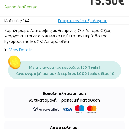
15.50€
Άμεσα διαθέσιμο
Κωδικός:
144
Γράψτε την 1η αξιολόγηση
Συμπλήρωμα Διατροφής με Βιταμίνες, Ω-3 Λιπαρά Οξέα,
Ανόργανα Στοιχεία & Φυλλικό Οξύ Για την Περίοδο της
Εγκυμοσύνης Με Ω-3 Λιπαρά οξέα …
View Details
Με την αγορά του κερδίζετε
155 Teals!
Κάνε εγγραφή tealbox & κέρδισε 1.000 teals αξίας 1€
Εύκολη πληρωμή με :
Αντικαταβολή, Τραπεζική κατάθεση
Αποστολή με: