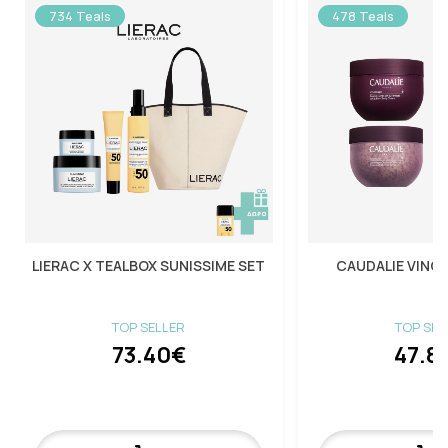
734 Teals
478 Teals
LIERAC X TEALBOX SUNISSIME SET
CAUDALIE VINO
TOP SELLER
TOP SEL
73.40€
47.8