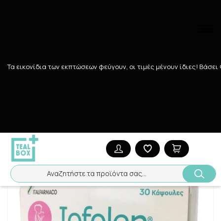
Αναζήτηση
Τα εικονίδια των εκπτώσεων φεύγουν, οι τιμές μένουν ίδιες! Bάσει
Αρχική
/
Εταιρίες
/
ITALFARMACO
/
IOFOLEN 30 CAPS
Αναζητήστε τα προϊόντα σας...