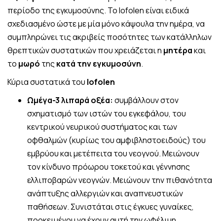
περίοδο της εγκυμοσύνης. Το Iofolen είναι ειδικά
σχεδιασμένο ώστε με μία μόνο κάψουλα την ημέρα, να
συμπληρώνει τις ακριβείς ποσότητες των κατάλληλων
θρεπτικών συστατικών που χρειάζεται η
μητέρα
και
το
μωρό
της
κατά την εγκυμοσύνη
.
Κύρια συστατικά του
Iofolen
Ωμέγα-3 λιπαρά οξέα:
συμβάλλουν στον
σχηματισμό των ιστών του εγκεφάλου, του
κεντρικού νευρικού συστήματος και των
οφθαλμών (κυρίως του αμφιβληστοειδούς) του
εμβρύου και μετέπειτα του νεογνού. Μειώνουν
τον κίνδυνο πρόωρου τοκετού και γέννησης
ελλιποβαρών νεογνών. Μειώνουν την πιθανότητα
ανάπτυξης αλλεργιών και αναπνευστικών
παθήσεων. Συνιστάται στις έγκυες γυναίκες,
προκειμένου να έχουν αυτή την ωφέλιμη