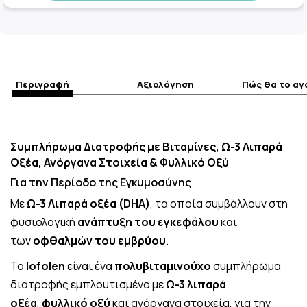
Περιγραφή
Αξιολόγηση
Πώς θα το α
Συμπλήρωμα Διατροφής με Βιταμίνες, Ω-3 Λιπαρά
Οξέα, Ανόργανα Στοιχεία & Φυλλικό Οξύ
Για την Περίοδο της Εγκυμοσύνης
Με
Ω-3 Λιπαρά οξέα (DHA)
, τα οποία συμβάλλουν στη
φυσιολογική
ανάπτυξη του εγκεφάλου
και
των
οφθαλμών του εμβρύου
.
Το
Iofolen
είναι ένα
πολυβιταμινούχο
συμπλήρωμα
διατροφής εμπλουτισμένο με
Ω-3 λιπαρά
οξέα
,
φυλλικό οξύ
και ανόργανα στοιχεία, για την