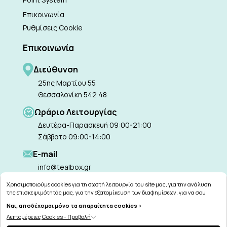
Επικοινωνία
Ρυθμίσεις Cookie
Επικοινωνία
Διεύθυνση
25ης Μαρτίου 55
Θεσσαλονίκη 542 48
Ωράριο Λειτουργίας
Δευτέρα-Παρασκευή 09:00-21:00
Σάββατο 09:00-14:00
Ε-mail
info@tealbox.gr
Χρησιμοποιούμε cookies για τη σωστή λειτουργία του site μας, για την ανάλυση
της επισκεψιμότητάς μας, για την εξατομίκευση των διαφημίσεων, για να σου
παρέχουμε εξατομικευμένη εξυπηρέτηση και για να μαθαίνεις για τις προσφορές
Ναι, αποδέχομαι μόνο τα απαραίτητα cookies >
μας εύκολα! Μπορείς να δεις τη πολιτική μας για τα cookies
εδώ
.
Copyright © 2026
tealbox.gr
Λεπτομέρειες Cookies - Προβολή