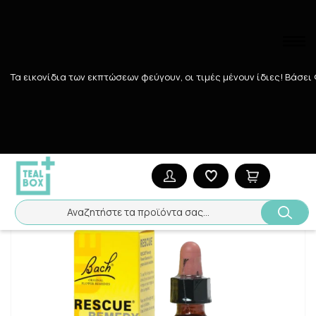
Τα εικονίδια των εκπτώσεων φεύγουν, οι τιμές μένουν ίδιες! Bάσει
Αναζήτηση
Αρχική
/
Εταιρίες
/
POWER HEALTH
/
POWER HEALTH DR.BACH 
Αναζητήστε τα προϊόντα σας...