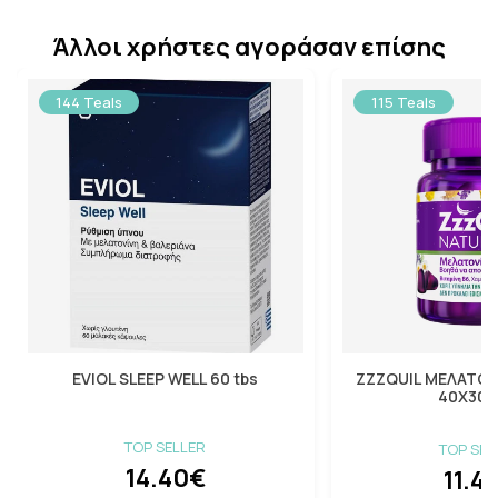
Άλλοι χρήστες αγοράσαν επίσης
144 Teals
115 Teals
EVIOL SLEEP WELL 60 tbs
ZZZQUIL ΜΕΛΑΤΟΝ
40X30
TOP SELLER
TOP SEL
14.40€
11.4