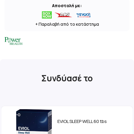
Αποστολή με:
+ Παραλαβή από το κατάστημα
Συνδύασέ το
EVIOL SLEEP WELL 60 tbs