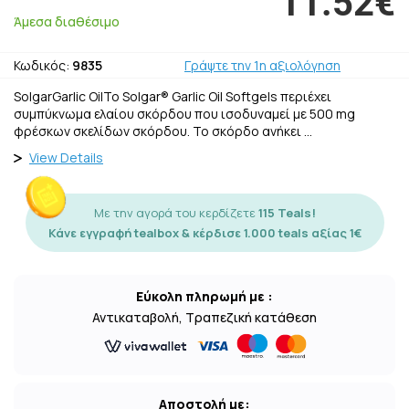
11.52€
Άμεσα διαθέσιμο
Κωδικός:
9835
Γράψτε την 1η αξιολόγηση
SolgarGarlic OilΤο Solgar® Garlic Oil Softgels περιέχει
συμπύκνωμα ελαίου σκόρδου που ισοδυναμεί με 500 mg
φρέσκων σκελίδων σκόρδου. Το σκόρδο ανήκει …
View Details
Με την αγορά του κερδίζετε
115 Teals!
Κάνε εγγραφή tealbox & κέρδισε 1.000 teals αξίας 1€
Εύκολη πληρωμή με :
Αντικαταβολή, Τραπεζική κατάθεση
Αποστολή με: