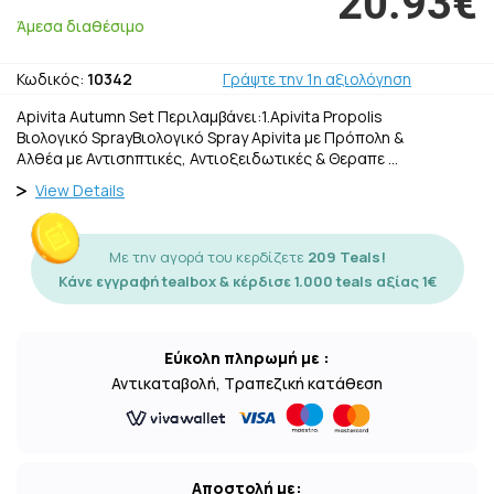
20.93€
Άμεσα διαθέσιμο
Κωδικός:
10342
Γράψτε την 1η αξιολόγηση
Apivita Autumn Set Περιλαμβάνει:1.Apivita Propolis
Βιολογικό SprayΒιολογικό Spray Apivita με Πρόπολη &
Αλθέα με Αντισηπτικές, Αντιοξειδωτικές & Θεραπε …
View Details
Με την αγορά του κερδίζετε
209 Teals!
Κάνε εγγραφή tealbox & κέρδισε 1.000 teals αξίας 1€
Εύκολη πληρωμή με :
Αντικαταβολή, Τραπεζική κατάθεση
Αποστολή με: