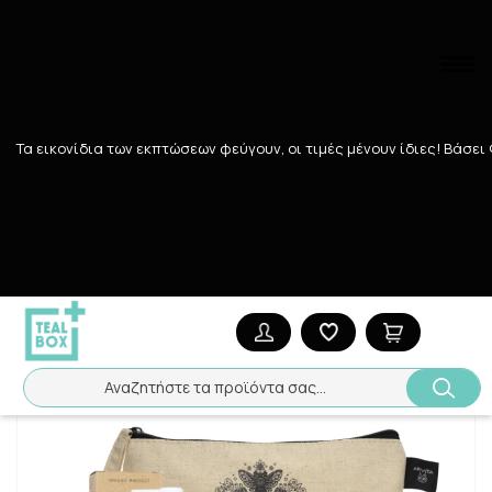
Αναζήτηση
Τα εικονίδια των εκπτώσεων φεύγουν, οι τιμές μένουν ίδιες! Bάσει
Αρχική
/
Εταιρίες
/
TEALBOX
/
APIVITA AUTUMN SET HONEY
Αναζητήστε τα προϊόντα σας...