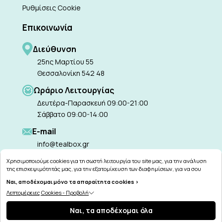
Ρυθμίσεις Cookie
Επικοινωνία
Διεύθυνση
25ης Μαρτίου 55
Θεσσαλονίκη 542 48
Ωράριο Λειτουργίας
Δευτέρα-Παρασκευή 09:00-21:00
Σάββατο 09:00-14:00
Ε-mail
info@tealbox.gr
Χρησιμοποιούμε cookies για τη σωστή λειτουργία του site μας, για την ανάλυση
της επισκεψιμότητάς μας, για την εξατομίκευση των διαφημίσεων, για να σου
παρέχουμε εξατομικευμένη εξυπηρέτηση και για να μαθαίνεις για τις προσφορές
Ναι, αποδέχομαι μόνο τα απαραίτητα cookies >
μας εύκολα! Μπορείς να δεις τη πολιτική μας για τα cookies
εδώ
.
Λεπτομέρειες Cookies - Προβολή
Copyright © 2026
tealbox.gr
Ναι, τα αποδέχομαι όλα