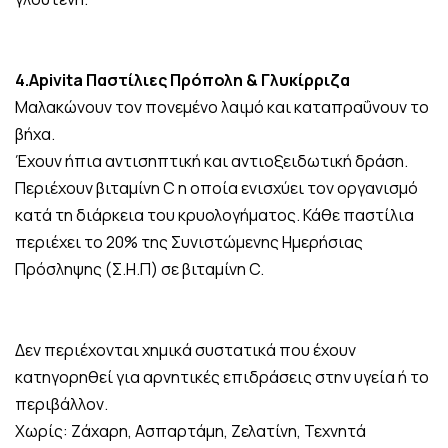
4.Apivita Παστίλιες Πρόπολη & Γλυκίρριζα
Μαλακώνουν τον πονεμένο λαιμό και καταπραΰνουν το
βήχα.
Έχουν ήπια αντισηπτική και αντιοξειδωτική δράση.
Περιέχουν βιταμίνη C η οποία ενισχύει τον οργανισμό
κατά τη διάρκεια του κρυολογήματος. Κάθε παστίλια
περιέχει το 20% της Συνιστώμενης Ημερήσιας
Πρόσληψης (Σ.Η.Π) σε βιταμίνη C.
Δεν περιέχονται χημικά συστατικά που έχουν
κατηγορηθεί για αρνητικές επιδράσεις στην υγεία ή το
περιβάλλον.
Χωρίς: Ζάχαρη, Ασπαρτάμη, Ζελατίνη, Τεχνητά