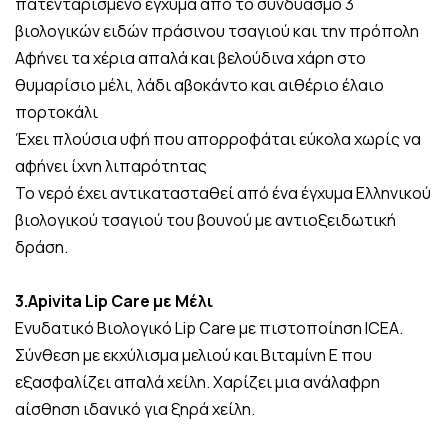
πατενταρισμένο έγχυμα από το συνδυασμό 3
βιολογικών ειδών πράσινου τσαγιού και την πρόπολη
Αφήνει τα χέρια απαλά και βελούδινα χάρη στο
θυμαρίσιο μέλι, λάδι αβοκάντο και αιθέριο έλαιο
πορτοκάλι
Έχει πλούσια υφή που απορροφάται εύκολα χωρίς να
αφήνει ίχνη λιπαρότητας
Το νερό έχει αντικατασταθεί από ένα έγχυμα Ελληνικού
βιολογικού τσαγιού του βουνού με αντιοξειδωτική
δράση.
3.Apivita Lip Care με Μέλι
Ενυδατικό Βιολογικό Lip Care με πιστοποίηση ICEA.
Σύνθεση με εκχύλισμα μελιού και Βιταμίνη Ε που
εξασφαλίζει απαλά χείλη. Χαρίζει μια ανάλαφρη
αίσθηση ιδανικό για ξηρά χείλη.