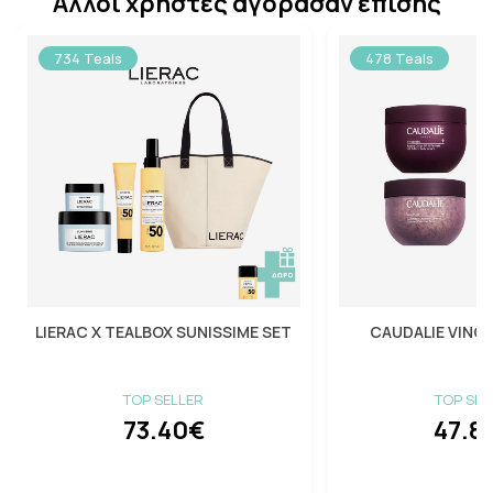
Άλλοι χρήστες αγοράσαν επίσης
734 Teals
478 Teals
LIERAC X TEALBOX SUNISSIME SET
CAUDALIE VINO
TOP SELLER
TOP SEL
73.40€
47.8